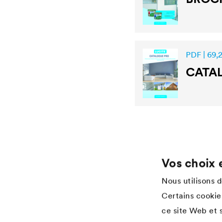
PDF | 69,
CATA
Vos choix 
Application
Services
Nous utilisons 
Lasure pour bois
Téléchargement
Certains cookies
Agriculture
Réferences
ce site Web et s
Automobile
Applicateur Industrial Coatings