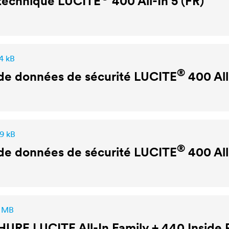
 technique
LUCITE
400 All-In 5 (FR)
4 kB
®
de données de sécurité
LUCITE
400 All
,9 kB
®
de données de sécurité
LUCITE
400 All
3 MB
HURE
LUCITE
All-In Family + 440 Inside 