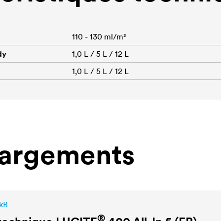
110 - 130 ml/m²
dy
1,0 L / 5 L / 12 L
1,0 L / 5 L / 12 L
hargements
 kB
®