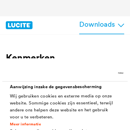
Downloads
Kenmerken
Mat oppervlak
Ongevoelig voor strijklicht
Aanwijzing inzake de gegevensbescherming
Wij gebruiken cookies en externe media op onze
Homogene vloei
website. Sommige cookies zijn essentieel, terwijl
Gemakkelijk en tijdbesparend aan te brengen
andere ons helpen deze website en het gebruik
met rol, borstel of airless spuitmethode
voor u te verbeteren.
Meer informatie
Diverse testcertificaten beschikbaar (o.a.