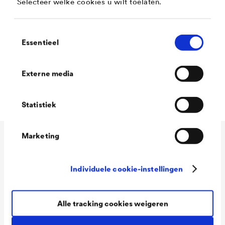
Selecteer welke cookies u wilt toelaten.
voedselhygiëne, brandbeveiliging, veiligheid van
speelgoed, enz.)
Toestemmingsselectie
Essentieel
Reinigbaar
Waterverdunbaar, milieuvriendelijk
Externe media
Edelmatte afwerking
Statistiek
Marketing
Technische gegevens
Individuele cookie-instellingen
Consumption
110 - 130 ml/m²
Alle tracking cookies weigeren
Packaging Sizes
1,0 L / 5 L / 12 L
Ready