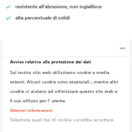
resistente all'abrasione, non ingiallisce
alta percentuale di solidi
Dati Tecnici
Avviso relativo alla protezione dei dati
Sul nostro sito web utilizziamo cookie e media
Consumo
90 - 110 ml/m²
esterni. Alcuni cookie sono essenziali , mentre altri
Tonalità
bianco / incolore / RAL 7016
cookie ci aiutano ad ottimizzare questo sito web e
grigio antracite / RAL 7035
il suo utilizzo per l’ utente.
grigio luce / RAL 9005 nero
Ulteriori informazioni
intenso / ca. RAL 9006
Seleziona quali tipi di cookie vorrebbe accettare
alluminio bianco / ca. RAL