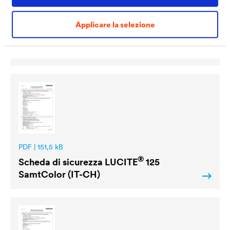
PDF | 1,2 MB
Applicare la selezione
®
Scheda tecnica
LUCITE
125 SamtColor
(IT)
PDF | 151,5 kB
®
Scheda di sicurezza
LUCITE
125
SamtColor (IT-CH)