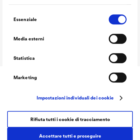
9007 alluminio grigiastro
Selezione
Volume delle
1,0 L / 2,5 L
Essenziale
del
confezioni Ready
consenso
Volume delle
1,0 L / 2,5 L
Media esterni
confezioni MIX
Statistica
Marketing
Downloads
Impostazioni individuali dei cookie
Rifiuta tutti i cookie di tracciamento
Accettare tutti e proseguire