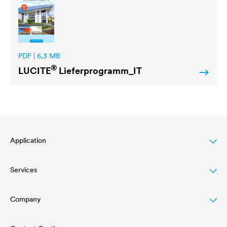
PDF | 6,3 MB
®
LUCITE
Lieferprogramm_IT
Application
Services
Finitura per legno
Agriculture
Company
Download
Automotive