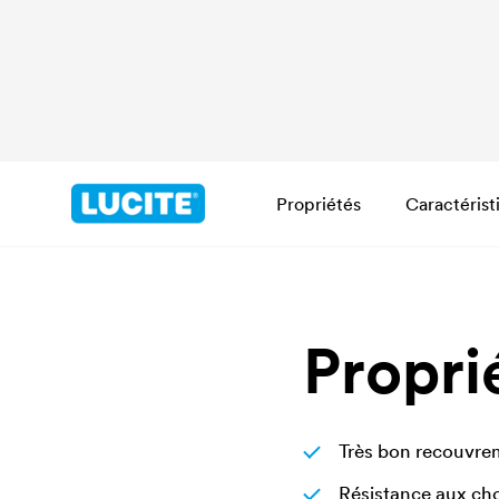
Propriétés
Caractérist
Propri
Très bon recouvrem
Résistance aux ch