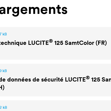
hargements
7 kB
®
 technique
LUCITE
125 SamtColor (FR)
9 kB
®
de données de sécurité
LUCITE
125 Sa
H)
2 kB