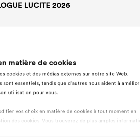
LOGUE
LUCITE
2026
en matière de cookies
Company
des cookies et des médias externes sur notre site Web.
Structure
 sont essentiels, tandis que d'autres nous aident à amélior
Innovation
on utilisation pour vous.
Valeurs
Histoire
Développement durable
ifier vos choix en matière de cookies à tout moment en
DÖRKEN en tant qu'employeur
stion des cookies. Vous trouverez de plus amples informati
tique de confidentialité ici
.
s cookies que vous souhaitez autoriser.