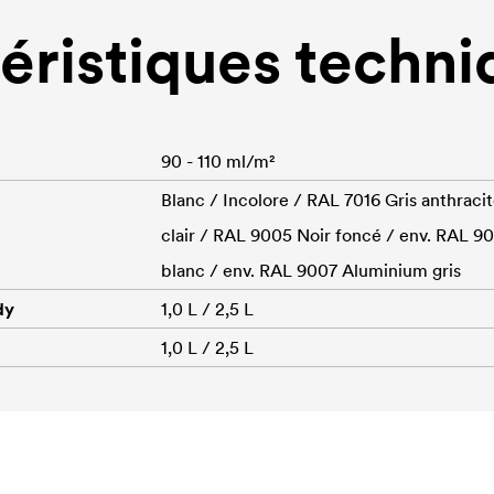
éristiques techni
90 - 110 ml/m²
Blanc / Incolore / RAL 7016 Gris anthraci
clair / RAL 9005 Noir foncé / env. RAL 
blanc / env. RAL 9007 Aluminium gris
dy
1,0 L / 2,5 L
1,0 L / 2,5 L