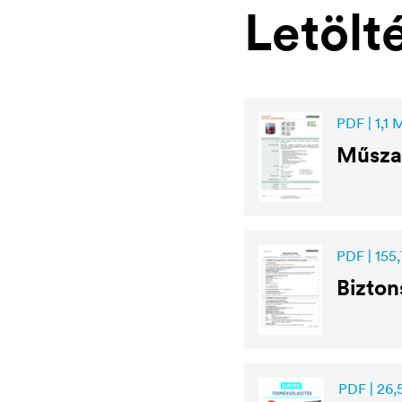
Letölt
PDF | 1,1 
Műsza
PDF | 155,
Bizton
PDF | 26