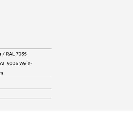
au / RAL 7035
RAL 9006 Weiß-
um