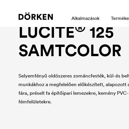
Construction paints and varnishes Solvend-based
Alkalmazások
Terméke
®
LUCITE
125
SAMTCOLOR
Selyemfényű oldószeres zománcfesték, kül-és bel
munkákhoz a megfelelően előkészített, alapozott al
fára, préselt fa építőipari lemezekre, kemény PVC
fémfelületekre.