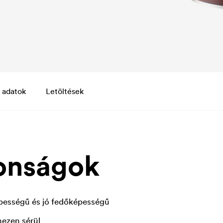
 adatok
Letöltések
onságok
pességű és jó fedőképességű
hezen sérül