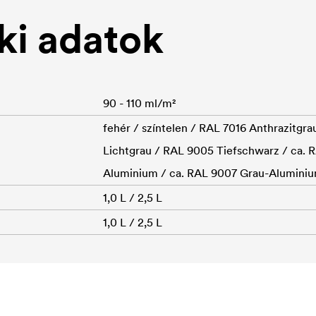
i adatok
90 - 110 ml/m²
fehér / színtelen / RAL 7016 Anthrazitgr
Lichtgrau / RAL 9005 Tiefschwarz / ca. 
Aluminium / ca. RAL 9007 Grau-Alumini
1,0 L / 2,5 L
1,0 L / 2,5 L