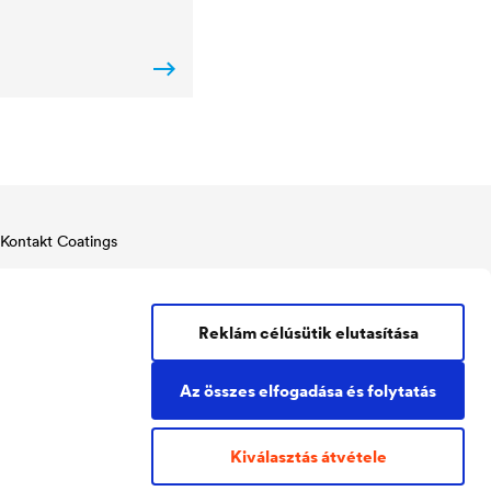
Kontakt Coatings
Tel:
+49 2330 63 243
coatings@doerken.de
Wetterstraße 58
Reklám célúsütik elutasítása
58313 Herdecke
Germany
Az összes elfogadása és folytatás
Kiválasztás átvétele