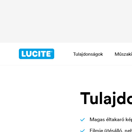
Tulajdonságok
Műszaki
Tulajd
Magas éltakaró ké
Filmje ütésálló, ne