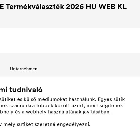
E
Termékválaszték 2026 HU WEB KL
Unternehmen
Struktur
Innovation
mi tudnivaló
Werte
ütiket és külső médiumokat használunk. Egyes sütik
Historie
nek számunkra többek között azért, mert segítenek
Fenntarthatóság
hely és a webhely használatának javításában.
DÖRKEN als Arbeitgeber
gy mely sütiket szeretné engedélyezni.