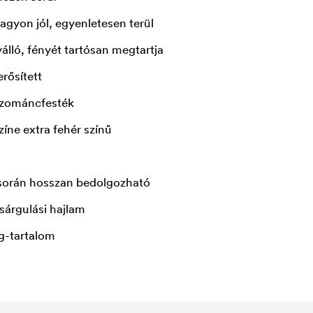
agyon jól, egyenletesen terül
yálló, fényét tartósan megtartja
erősített
 zománcfesték
zíne extra fehér színű
 során hosszan bedolgozható
 sárgulási hajlam
g-tartalom