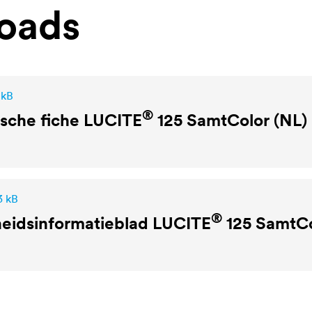
oads
 kB
®
sche fiche
LUCITE
125 SamtColor (NL)
3 kB
®
heidsinformatieblad
LUCITE
125 SamtCo