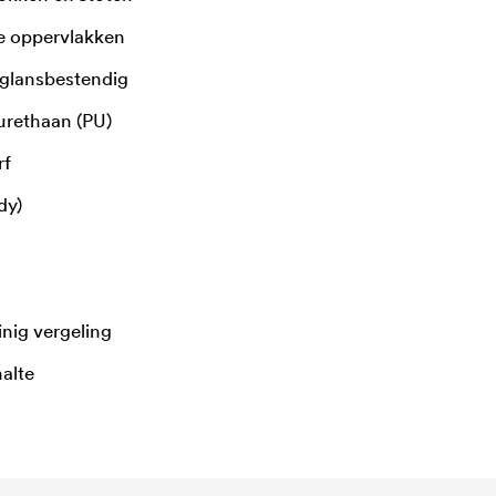
le oppervlakken
glansbestendig
urethaan (PU)
rf
dy)
nig vergeling
alte