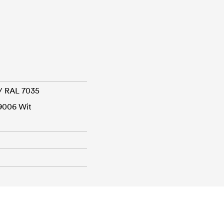
 / RAL 7035
 9006 Wit
m