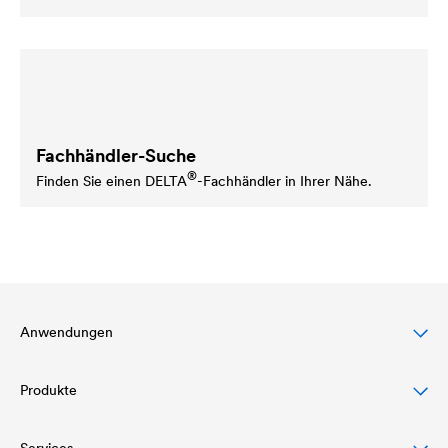
Fachhändler-Suche
®
Finden Sie einen
DELTA
-Fachhändler in Ihrer Nähe.
Anwendungen
Produkte
Steildachschutz
Fassadenschutz & -gestaltung
Services