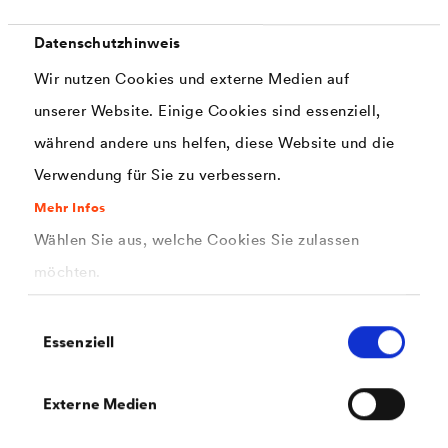
Datenschutzhinweis
Wir nutzen Cookies und externe Medien auf
unserer Website. Einige Cookies sind essenziell,
während andere uns helfen, diese Website und die
Verwendung für Sie zu verbessern.
Mehr Infos
Wählen Sie aus, welche Cookies Sie zulassen
möchten.
®
DELTA
-FLEXX-BAND FG 80/150
Klebeband zur Abdichtung schwierigster, dreidimensionaler
Einwilligungsauswahl
Details innen und außen, z.B. Ecken, Kanten und
Essenziell
Durchbrüche.
Externe Medien