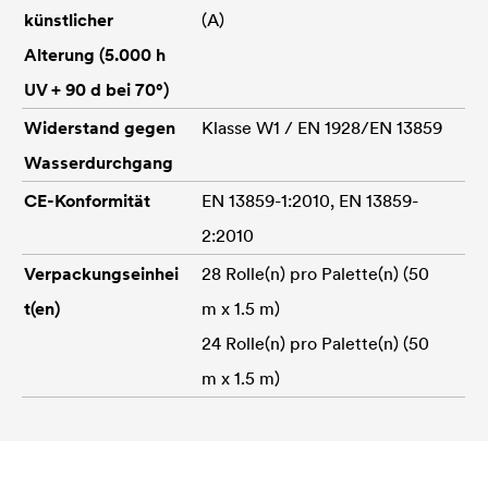
künstlicher
(A)
Alterung (5.000 h
UV + 90 d bei 70°)
Widerstand gegen
Klasse W1 / EN 1928/EN 13859
Wasserdurchgang
CE-Konformität
EN 13859-1:2010, EN 13859-
2:2010
Verpackungseinhei
28 Rolle(n) pro Palette(n) (50
t(en)
m x 1.5 m)
24 Rolle(n) pro Palette(n) (50
m x 1.5 m)