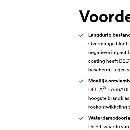
Voord
Langdurig bestand
Overmatige blootst
negatieve impact h
coating heeft
DEL
beschermt tegen sc
Moeilijk ontvlamb
®
DELTA
-FASSADE 5
hoogste brandklass
rookontwikkeling 
Waterdampdoorla
De Sd-waarde van 