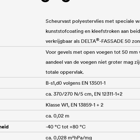
Scheurvast polyestervlies met speciale w
kunststofcoating en kleefstroken aan bei
®
verkrijgbaar als
DELTA
-FASSADE 50 zond
Voor gevels met open voegen tot 50 mm 
aandeel van de voegen niet groter mag zi
totale oppervlak.
B-s1,d0 volgens EN 13501-1
ca. 370/270 N/5 cm, EN 12311-1+2
Klasse W1, EN 13859-1 + 2
ca. 0,02 m
heid
-40 °C tot +80 °C
ca. 0,028 m²hPa/mg