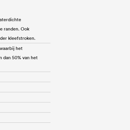
aterdichte
de randen. Ook
er kleefstroken.
waarbij het
jn dan 50% van het