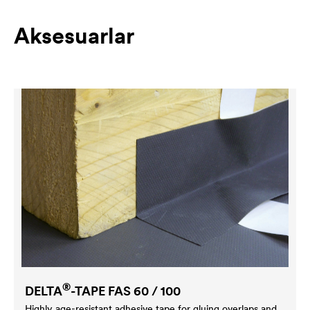
Aksesuarlar
®
DELTA
-TAPE FAS 60 / 100
Highly age-resistant adhesive tape for gluing overlaps and