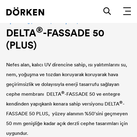
Açık derzli giydirme cepheler için cephe örtüleri
®
DELTA
-FASSADE 50
(PLUS)
Nefes alan, kalıcı UV direncine sahip, ısı yalıtımlarını su,
nem, yoğuşma ve tozdan koruyarak koruyarak hava
geçirimsizlik ve dolayısıyla enerji tasarrufu sağlayan
®
cephe membranı
DELTA
-FASSADE 50 ve entegre
®
kendinden yapışkanlı kenara sahip versiyonu
DELTA
-
FASSADE 50 PLUS, yüzey alanının %50'sini geçmeyen
50 mm genişliğe kadar açık derzli cephe tasarımları için
uygundur.