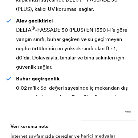
(PLUS), kalıcı UV koruması sağlar.
Alev geciktirici
®
DELTA
-FASSADE 50 (PLUS) EN 13501-1’e göre
yangın sınıfı, buhar geçiren ve su geçirmeyen
cephe örtülerinin en yüksek sınıfı olan B-s1,
d0'dır. Dolayısıyla, binalar ve bina sakinleri için
güvenlik sağlar.
Buhar geçirgenlik
0.02 m'lik Sd değeri sayesinde iç mekandan dış
mekana buhar geçirgenlik sağlar. Bu sayede, hem
strüktürün işlevselliğini korur hem de ısı
yalıtımının kuru kalmasını sağlar.
Veri koruma notu
İnternet sayfamızda çerezler ve harici medyalar