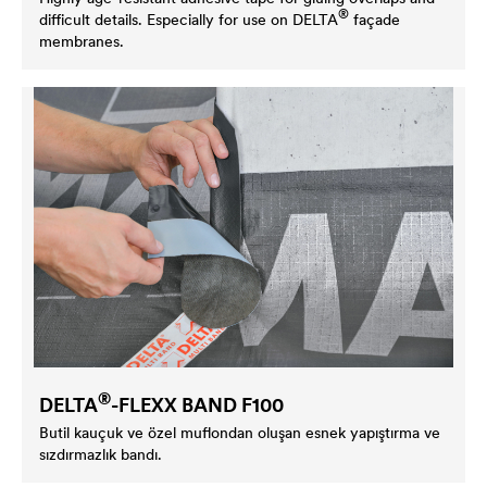
®
difficult details. Especially for use on
DELTA
façade
membranes.
®
DELTA
-FLEXX BAND F100
Butil kauçuk ve özel muflondan oluşan esnek yapıştırma ve
sızdırmazlık bandı.