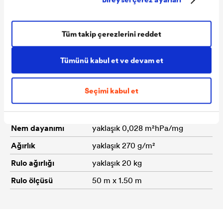
Yangın sınıfı
B-s1,d0, EN 13501-1
Yırtılma
yaklaşık 370/270 N/5 cm, EN
Tüm takip çerezlerini reddet
mukavemeti
12311-1+2
Su geçirimsizlik
Su geçirimsizW 1, EN 13859-
Tümünü kabul et ve devam et
1+2
Seçimi kabul et
Sd değeri
yaklaşık 0,02 m
Isı dayanımı
-40 °C ile +80 °C
Nem dayanımı
yaklaşık 0,028 m²hPa/mg
Ağırlık
yaklaşık 270 g/m²
Rulo ağırlığı
yaklaşık 20 kg
Rulo ölçüsü
50 m x 1.50 m