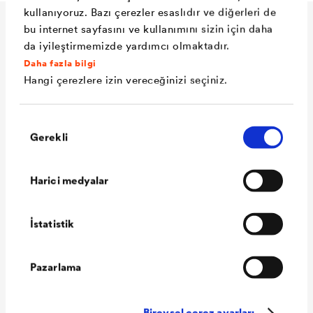
kullanıyoruz. Bazı çerezler esaslıdır ve diğerleri de
bu internet sayfasını ve kullanımını sizin için daha
Teknik veriler
da iyileştirmemizde yardımcı olmaktadır.
Daha fazla bilgi
Hangi çerezlere izin vereceğinizi seçiniz.
Malzeme
Özel su geçirmez kaplamalı,
yırtılma dayanımı yüksek
Onay
Gerekli
Seçimi
polyester muflon. (Kendinden
yapışkanlı kenara sahip
Harici medyalar
®
olmayan versiyon
DELTA
-
FASSADE 50).
İstatistik
Kullanım yeri
Yüzey alanının %50'sini
geçmeyen 50 mm genişliğe
Pazarlama
kadar açık derzli cephe
tasarımları
Bireysel çerez ayarları