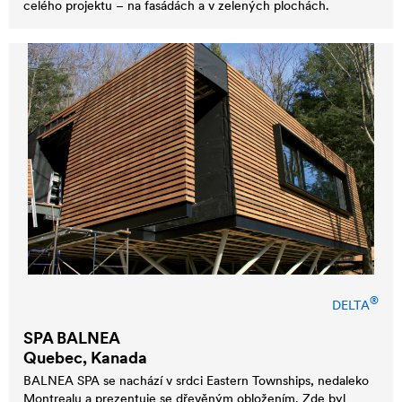
celého projektu – na fasádách a v zelených plochách.
®
DELTA
SPA BALNEA
Quebec, Kanada
BALNEA SPA se nachází v srdci Eastern Townships, nedaleko
Montrealu a prezentuje se dřevěným obložením. Zde byl