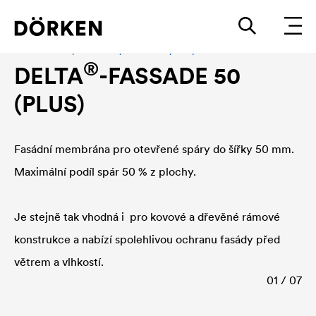
Fasádní fólie pro obklady s otevřenými spárami
®
DELTA
-FASSADE 50
(PLUS)
Fasádní membrána pro otevřené spáry do šířky 50 mm.
Maximální podíl spár 50 % z plochy.
Je stejně tak vhodná i pro kovové a dřevěné rámové
konstrukce a nabízí spolehlivou ochranu fasády před
větrem a vlhkostí.
01 / 07