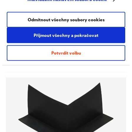
Odmítnout všechny soubory cookies
Přijmout všechny a pokračovat
®
DELTA
-TAPE FAS 60 / 100
Potvrdit volbu
Lepicí páska vysoce odolná proti stárnutí pro lepení
přesahů a obtížných detailů. Speciálně pro použití na
®
fasádní membrány
DELTA
.