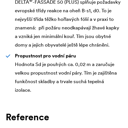
®
DELTA
-FASSADE 50 (PLUS) splňuje požadavky
evropské třídy reakce na oheň B-s1, d0. To je
nejvyšší třída těžko hořlavých fólií a v praxi to
znamená: při požáru neodkapávají žhavé kapky
a vzniká jen minimální kouř. Tím jsou obytné
domy a jejich obyvatelé ještě lépe chráněni.
Propustnost pro vodní páru
Hodnota Sd je pouhých ca. 0,02 m a zaručuje
velkou propustnost vodní páry. Tím je zajištěna
funkčnost skladby a trvale suchá tepelná
izolace.
Reference