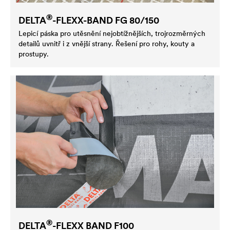
®
DELTA
-FLEXX-BAND FG 80/150
Lepicí páska pro utěsnění nejobtížnějších, trojrozměrných
detailů uvnitř i z vnější strany. Řešení pro rohy, kouty a
prostupy.
®
DELTA
-FLEXX BAND F100