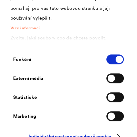
pomáhají pro vás tuto webovou stránku a její
používání vylepšit.
Více informací
Zvolte, jaké soubory cookie chcete povolit.
Výběr
Funkční
souhlasu
®
DELTA
-THAN
Trvale pružné kartušové lepidlo ze speciálního kaučuku pro
Externí média
venkovní použití. Vysoká spolehlivost v místech lepení.
Statistické
Marketing
Individuální nastavení souborů cookie