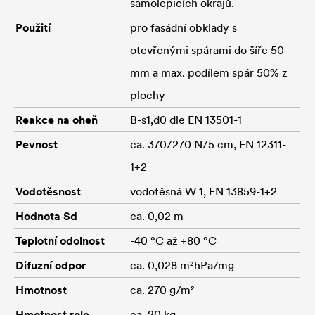
samolepicích okrajů.
Použití
pro fasádní obklady s
otevřenými spárami do šíře 50
mm a max. podílem spár 50% z
plochy
Reakce na oheň
B-s1,d0 dle EN 13501-1
Pevnost
ca. 370/270 N/5 cm, EN 12311-
1+2
Vodotěsnost
vodotěsná W 1, EN 13859-1+2
Hodnota Sd
ca. 0,02 m
Teplotní odolnost
-40 °C až +80 °C
Difuzní odpor
ca. 0,028 m²hPa/mg
Hmotnost
ca. 270 g/m²
Hmotnost role
ca. 20 kg