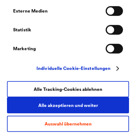
werden sich auf den Rasenflächen entspannen können,
Externe Medien
auf kleinen Hügeln oder in den ausgewiesenen
Erholungsbereichen”, erklärt Martin Pomichal von der
Statistik
Firma Zares, die mit der Landschaftsgestaltung des
Projekts betraut war.
Marketing
Optimale Voraussetzungen für die intensiv begrünten
Individuelle Cookie-Einstellungen
Dächer werden durch die wasserspeichernde und
®
drainierende Bahnenlage mit
DELTA
-FLORAXX
Alle Tracking-Cookies ablehnen
TOP
geschaffen. “Der fachlich richtige Einbau einer
wasserspeichernden und drainierenden Schicht spielt
Alle akzeptieren und weiter
eine entscheidende Rolle für die Rückhaltung einer
bestimmten Wassermenge und für eine optimale
Auswahl übernehmen
Befeuchtung des Substrats. Sie gewährleistet und