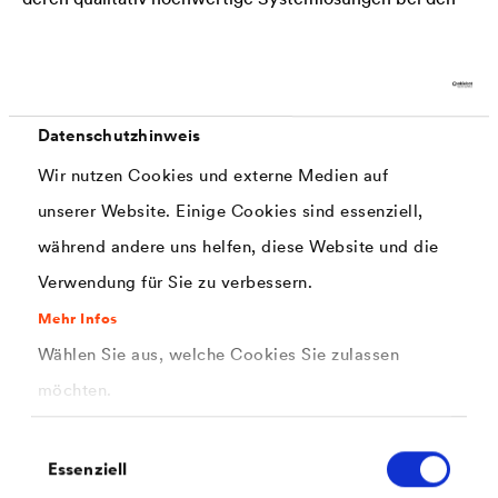
beiden visuell dominierenden Elemente des Projekts
eingesetzt wurden: für die Grünbereiche und für
die Fassade.
Datenschutzhinweis
Wir nutzen Cookies und externe Medien auf
unserer Website. Einige Cookies sind essenziell,
Immergrüne Bereiche
während andere uns helfen, diese Website und die
Verwendung für Sie zu verbessern.
Der Projektentwickler hat ein besonderes Gewicht auf
Mehr Infos
die Landschaftsgestaltung sowie die Zusammenstellung
Wählen Sie aus, welche Cookies Sie zulassen
der Flora gelegt. Die Begrünung fällt sehr artenreich aus
möchten.
. “Der gemeinsame Nenner ist die Artenvielfalt: von
Einwilligungsauswahl
hohen Bäumen über Buschwerk bis zu schönen
Essenziell
ganzjährig blühenden Blumenbeeten. Die Menschen