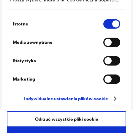
Klasa ogniowa
B-s1,d0 zgodnie z normą EN
13501-1
Wybór
Wytrzymałość na
ok. 370/270 N/5 cm, norma EN
Istotne
zgody
rozciąganie
12311-1 + 2
Wodoszczelność
Klasa W1, norma EN 13859-1+2
Media zewnętrzne
Wartość Sd
ok. 0,02 m
Statystyka
Temp. użytkowania
-40 °C do +80 °C
Gramatura
ok. 270 g/m²
Marketing
Waga rolki
ok. 20 kg
Wymiar rolki
50 m x 1.50 m
Indywidualne ustawienia plików cookie
Odrzuć wszystkie pliki cookie