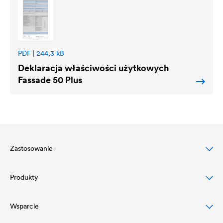
PDF | 244,3 kB
Deklaracja właściwości użytkowych
Fassade 50 Plus
Zastosowanie
Produkty
Ochrona dachów skośnych
Ochrona elewacji budynków
Wsparcie
Membrany dachowe