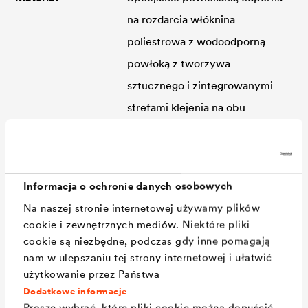
na rozdarcia włóknina
poliestrowa z wodoodporną
powłoką z tworzywa
sztucznego i zintegrowanymi
strefami klejenia na obu
®
krawędziach.
DELTA
-
FASSADE 50 bez stref
klejących.
Informacja o ochronie danych osobowych
®
Zastosowanie
DELTA
-FASSADE 50 PLUS
Na naszej stronie internetowej używamy plików
dla otwartych elewacji z
cookie i zewnętrznych mediów. Niektóre pliki
cookie są niezbędne, podczas gdy inne pomagają
fugami o szerokości do 50 mm
nam w ulepszaniu tej strony internetowej i ułatwić
i max. powierzchni otwartej do
użytkowanie przez Państwa
50%.
Dodatkowe informacje
Proszę wybrać, które pliki cookie można dopuścić.