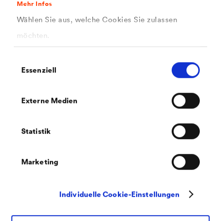
Mehr Infos
Wählen Sie aus, welche Cookies Sie zulassen
Melden Sie sich jetzt an!
möchten.
Einwilligungsauswahl
Essenziell
Vorname
Externe Medien
Statistik
Nachname
Marketing
Firma
Individuelle Cookie-Einstellungen