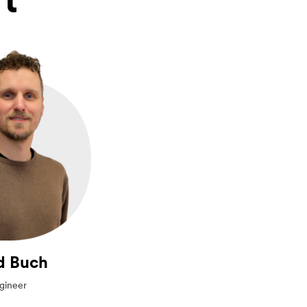
d Buch
gineer