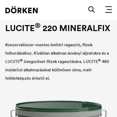
Interior wall paint
®
LUCITE
220 MINERALFIX
Konzerválószer-mentes beltéri ragasztó, flízek
felhordásához. Kiválóan alkalmas ásványi aljzatokra és a
®
®
LUCITE
üvegszövet-flízek ragasztására.
LUCITE
480
InsideSol alkalmazásával különösen sima, matt
felületképzés érhető el.