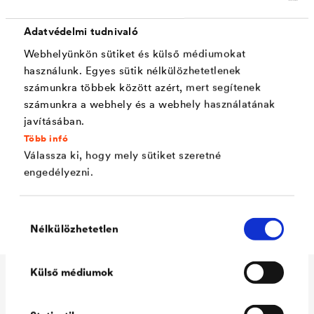
Tulajdonságok
Adatvédelmi tudnivaló
Webhelyünkön sütiket és külső médiumokat
Nagyon jó, univerzális tapadás
használunk. Egyes sütik nélkülözhetetlenek
számunkra többek között azért, mert segítenek
Rendkívül alacsony beltéri szagterhelés
számunkra a webhely és a webhely használatának
javításában.
Könnyű, gazdaságos felhordás
Több infó
Optimális nyílt idő
Válassza ki, hogy mely sütiket szeretné
engedélyezni.
Konzerválószerektől, biocidektől mentes
Allergiások számára nem okoz tüneteket
Hozzájárulás
Nélkülözhetetlen
kiválasztása
Külső médiumok
Műszaki adatok