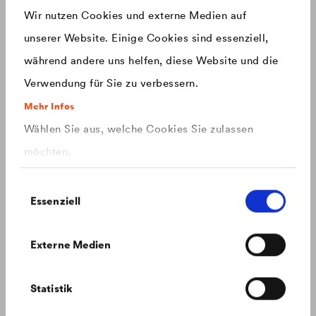
Produkte mit einem neuen Design ausgestattet.
Wir nutzen Cookies und externe Medien auf
unserer Website. Einige Cookies sind essenziell,
China
chinese
während andere uns helfen, diese Website und die
Verwendung für Sie zu verbessern.
Czech Republic
čeština
Mehr Infos
Wählen Sie aus, welche Cookies Sie zulassen
Deutschland
deutsch
möchten.
France
français
Einwilligungsauswahl
Essenziell
Hungary
magyar
Externe Medien
FAQ: Geplantes PFAS Verbot
International
english
Alles was Sie zum geplanten PFAS Verbot wissen müssen.
Statistik
Italy
italiano