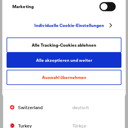
Marketing
Netherlands
nederlands
Individuelle Cookie-Einstellungen
Poland
polski
Alle Tracking-Cookies ablehnen
Russia
русский
Alle akzeptieren und weiter
Slovakia
slovenčina
Auswahl übernehmen
Moderne Architektur mit Aussicht ins Grüne
„Eurovea City“ – ein moderner Stadtteil geprägt von
Switzerland
français
außergewöhnlicher Architektur.
Switzerland
deutsch
Turkey
Türkçe