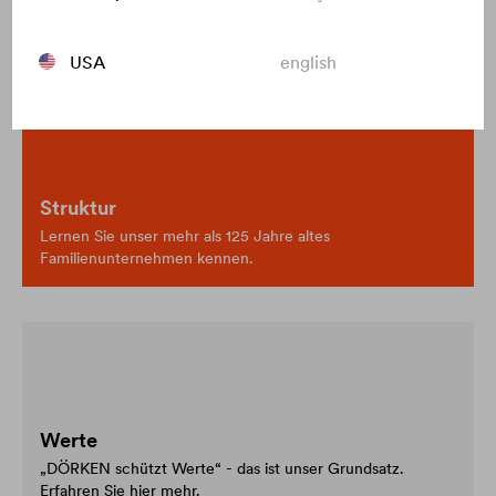
Entdecken Sie das Unternehmen
USA
english
Struktur
Lernen Sie unser mehr als 125 Jahre altes
Familienunternehmen kennen.
Werte
„DÖRKEN schützt Werte“ - das ist unser Grundsatz.
Erfahren Sie hier mehr.