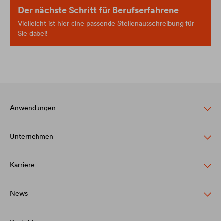
Der nächste Schritt für Berufserfahrene
Vielleicht ist hier eine passende Stellenausschreibung für
Sie dabei!
Anwendungen
Unternehmen
Steildachschutz
Fassadenschutz & -gestaltung
Karriere
Struktur
Flachdachschutz & -drainage
Werte
News
DÖRKEN als Arbeitgeber
Bauwerksabdichtung & Drainage
Innovation