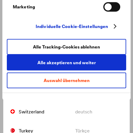
Marketing
Netherlands
nederlands
Individuelle Cookie-Einstellungen
Poland
polski
Alle Tracking-Cookies ablehnen
Russia
русский
Alle akzeptieren und weiter
Slovakia
slovenčina
Auswahl übernehmen
Moderne Architektur mit Aussicht ins Grüne
„Eurovea City“ – ein moderner Stadtteil geprägt von
Switzerland
français
außergewöhnlicher Architektur.
Switzerland
deutsch
Turkey
Türkçe