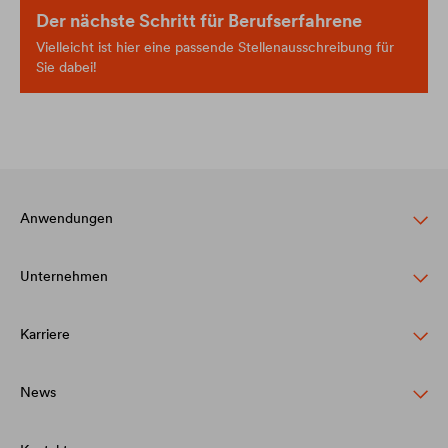
Der nächste Schritt für Berufserfahrene
Vielleicht ist hier eine passende Stellenausschreibung für
Sie dabei!
Anwendungen
Unternehmen
Steildachschutz
Fassadenschutz & -gestaltung
Karriere
Struktur
Flachdachschutz & -drainage
Werte
News
DÖRKEN als Arbeitgeber
Bauwerksabdichtung & Drainage
Innovation