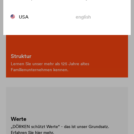
Entdecken Sie das Unternehmen
USA
english
Struktur
Lernen Sie unser mehr als 125 Jahre altes
Familienunternehmen kennen.
Werte
„DÖRKEN schützt Werte“ - das ist unser Grundsatz.
Erfahren Sie hier mehr.