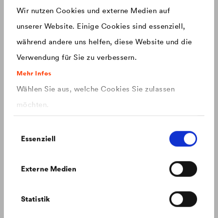
Produkte mit einem neuen Design ausgestattet.
Wir nutzen Cookies und externe Medien auf
unserer Website. Einige Cookies sind essenziell,
China
chinese
während andere uns helfen, diese Website und die
Verwendung für Sie zu verbessern.
Czech Republic
čeština
Mehr Infos
Wählen Sie aus, welche Cookies Sie zulassen
Deutschland
deutsch
möchten.
France
français
Einwilligungsauswahl
Essenziell
Hungary
magyar
Externe Medien
FAQ: Geplantes PFAS Verbot
International
english
Alles was Sie zum geplanten PFAS Verbot wissen müssen.
Statistik
Italy
italiano