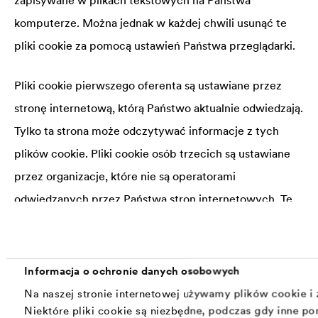
zapisywane w plikach tekstowych na Państwa
komputerze. Można jednak w każdej chwili usunąć te
pliki cookie za pomocą ustawień Państwa przeglądarki.
Pliki cookie pierwszego oferenta są ustawiane przez
stronę internetową, którą Państwo aktualnie odwiedzają.
Tylko ta strona może odczytywać informacje z tych
plików cookie. Pliki cookie osób trzecich są ustawiane
przez organizacje, które nie są operatorami
odwiedzanych przez Państwa stron internetowych. Te
pliki cookie są wykorzystywane na przykład przez firmy
marketingowe.
Informacja o ochronie danych osobowych
Podstawa prawna ewentualnego przetwarzania danych
Na naszej stronie internetowej używamy plików cookie i
osobowych za pomocą plików cookie oraz okres ich
Niektóre pliki cookie są niezbędne, podczas gdy inne p