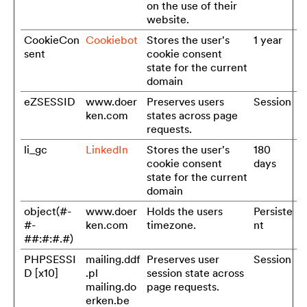
on the use of their
website.
CookieCon
Cookiebot
Stores the user's
1 year
sent
cookie consent
state for the current
domain
eZSESSID
www.doer
Preserves users
Session
ken.com
states across page
requests.
li_gc
LinkedIn
Stores the user's
180
cookie consent
days
state for the current
domain
object(#-
www.doer
Holds the users
Persiste
#-
ken.com
timezone.
nt
##:#:#.#)
PHPSESSI
mailing.ddf
Preserves user
Session
D [x10]
.pl
session state across
mailing.do
page requests.
erken.be