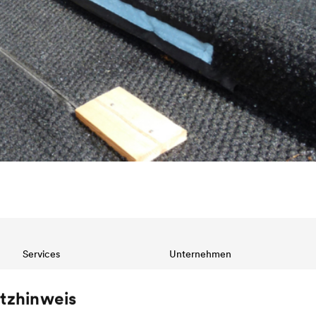
Services
Unternehmen
Download
Struktur
tzhinweis
Referenzen
Innovation
Fachhändlersuche
Werte