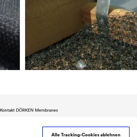
Kontakt DÖRKEN Membranes
Tel:
+49 2330 63 636 (Sales Service)
Tel:
+49 2330 63 578 (Technik)
Alle Tracking-Cookies ablehnen
Fax:
+49 2330 63 357