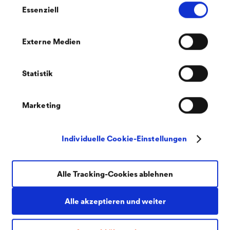
Essenziell
PDF | 381,5 kB
®
LUCITE
All-In 10 Prüfbericht: CO2-
Dichte
Externe Medien
Statistik
Marketing
PDF | 50,8 kB
Individuelle Cookie-Einstellungen
®
LUCITE
All-In Prüfbericht:
Durchgangswiderstand-,Leitfähigkeit
Alle Tracking-Cookies ablehnen
Alle akzeptieren und weiter