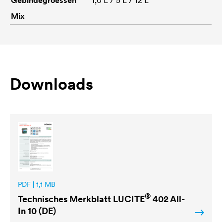
Gebindegroessen
1,0 L / 5 L / 12 L
Mix
Downloads
PDF | 1,1 MB
®
Technisches Merkblatt
LUCITE
402 All-
In 10 (DE)