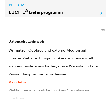
PDF | 6 MB
®
LUCITE
Lieferprogramm
Datenschutzhinweis
Wir nutzen Cookies und externe Medien auf
unserer Website. Einige Cookies sind essenziell,
PDF | 1,2 MB
LUCITE
_All-In_InsidePro-
während andere uns helfen, diese Website und die
836x297+3mmB-2026_WEB
Verwendung für Sie zu verbessern.
Mehr Infos
Wählen Sie aus, welche Cookies Sie zulassen
möchten.
Einwilligungsauswahl