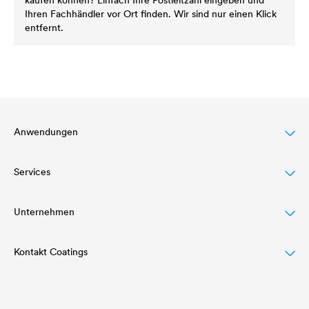
kaufen können? Einfach Ihre Postleitzahl eingeben und
Ihren Fachhändler vor Ort finden. Wir sind nur einen Klick
entfernt.
Anwendungen
Services
Dachbeschichtung
Holzlasur
Unternehmen
Download
Agrarwirtschaft
Referenzen
Kontakt Coatings
Struktur
Automotive
Academy
Innovation
Tel:
+49 2330 63 243