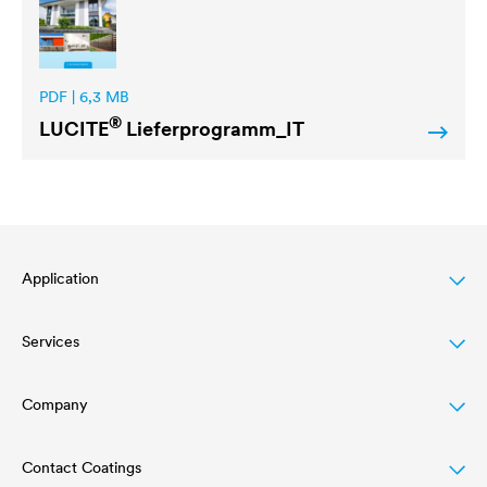
PDF | 6,3 MB
®
LUCITE
Lieferprogramm_IT
Application
Services
Finitura per legno
Agriculture
Company
Download
Automotive
Referenze
Contact Coatings
Struttura