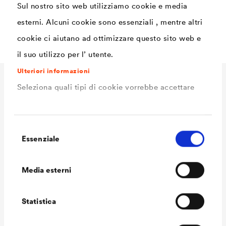
Sul nostro sito web utilizziamo cookie e media
alta resistenza all'uso quotidiano, conferisce una
esterni. Alcuni cookie sono essenziali , mentre altri
finitura satinata opaca
cookie ci aiutano ad ottimizzare questo sito web e
il suo utilizzo per l’ utente.
Ulteriori informazioni
Seleziona quali tipi di cookie vorrebbe accettare
Dati Tecnici
Selezione
Consumo
110 - 130 ml/m²
Essenziale
del
Volume delle
1,0 L / 5 L / 12 L
consenso
confezioni Ready
Media esterni
Volume delle
1,0 L / 5 L / 12 L
confezioni MIX
Statistica