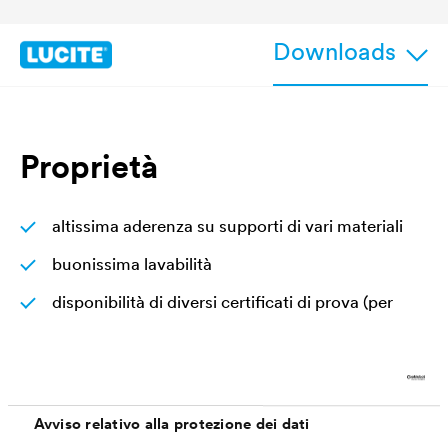
Downloads
Proprietà
altissima aderenza su supporti di vari materiali
buonissima lavabilità
disponibilità di diversi certificati di prova (per
esempio igiene alimentare, protezione
antincendio, sicurezza di giocattoli ecc.)
lavorazione semplice e veloce a rullo, a pennello
Avviso relativo alla protezione dei dati
o a spruzzo airless