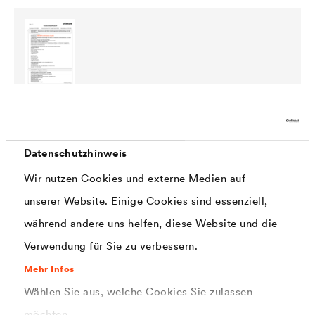
PDF | 146,6 kB
®
Sicherheitsdatenblatt
CWS WERTLACK
SatiDur AquaPU (DE-CH)
Datenschutzhinweis
Wir nutzen Cookies und externe Medien auf
unserer Website. Einige Cookies sind essenziell,
während andere uns helfen, diese Website und die
Verwendung für Sie zu verbessern.
Mehr Infos
PDF | 153,4 kB
Wählen Sie aus, welche Cookies Sie zulassen
®
Sicherheitsdatenblatt
CWS WERTLACK
SatiDur AquaPU (DE-DE)
möchten.