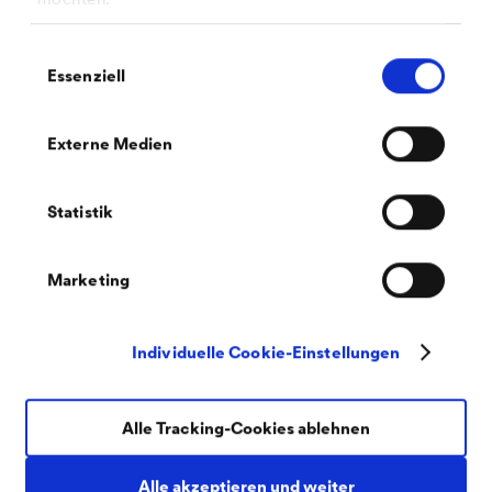
Einwilligungsauswahl
Essenziell
Externe Medien
PDF | 302,3 kB
Statistik
Nachhaltigkeitsdatenblatt
®
CWS WERTLACK
SatiDur AquaPU (DE)
Marketing
Individuelle Cookie-Einstellungen
Alle Tracking-Cookies ablehnen
PDF | 4,3 MB
Alle akzeptieren und weiter