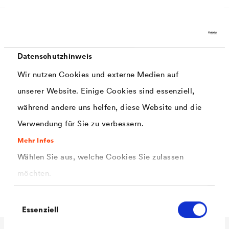
Anwendung
Datenschutzhinweis
Wir nutzen Cookies und externe Medien auf
®
Die
DELTA
-PINSELFLASCHE ermöglicht eine
unserer Website. Einige Cookies sind essenziell,
gleichmäßige und schnelle Benetzung der zu
während andere uns helfen, diese Website und die
®
verschweißenden Nähte bei
DELTA
-ALPINA.
Verwendung für Sie zu verbessern.
Unmittelbar nach dem Auftragen die Naht mit einer
Mehr Infos
Anpressrolle andrücken!
Wählen Sie aus, welche Cookies Sie zulassen
®
Weitere Informationen erhalten Sie in den
DELTA
-
möchten.
ALPINA Verlegehinweisen
.
Einwilligungsauswahl
Essenziell