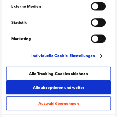
Externe Medien
Technische Daten
Statistik
®
DELTA
-
500 ml
PINSELFLASCHE
Marketing
Fassungsvermögen
Verpackungseinhei
Einzelflasche
Individuelle Cookie-Einstellungen
t
®
DELTA
-
10 Stück / Karton
Alle Tracking-Cookies ablehnen
PINSELFLASCHEN
Alle akzeptieren und weiter
AUFSATZ
Verpackungseinhei
Auswahl übernehmen
t