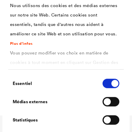
Nous utilisons des cookies et des médias externes
sur notre site Web. Certains cookies sont
Applications
essentiels, tandis que d'autres nous aident à
améliorer ce site Web et son utilisation pour vous.
®
La Bouteille-pinceau
DELTA
permet une pose
Plus d'infos
®
uniforme et rapide du solvant
DELTA
-ALPINA QSM.
Vous pouvez modifier vos choix en matière de
Immédiatement après application, appuyez sur la zone
cookies à tout moment en cliquant sur Gestion des
de collage avec un rouleau de marouflage !
cookies. Vous trouverez de plus amples
Sélection
informations dans notre
politique de confidentialité
Essentiel
Lors de l’usage de colles solvantées, nous conseillons
du
.
consentement
ici
fortement le port de gants de protection.
Sélectionnez les cookies que vous souhaitez
Médias externes
autoriser.
Statistiques