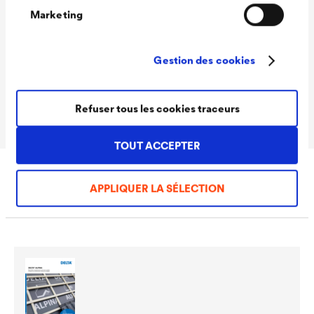
Caractéristiques
Marketing
techniques
Gestion des cookies
Contenance de la
500 ml
bouteille
Refuser tous les cookies traceurs
TOUT ACCEPTER
APPLIQUER LA SÉLECTION
Téléchargements