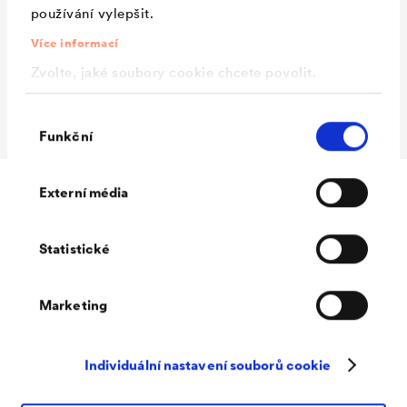
používání vylepšit.
®
DELTA
-ALPINA
500 ml
Více informací
Zvolte, jaké soubory cookie chcete povolit.
Láhev - objem
Balení
láhev + nástavec se štětcem
Výběr
Funkční
souhlasu
Externí média
Ke stažení
Statistické
Marketing
Individuální nastavení souborů cookie