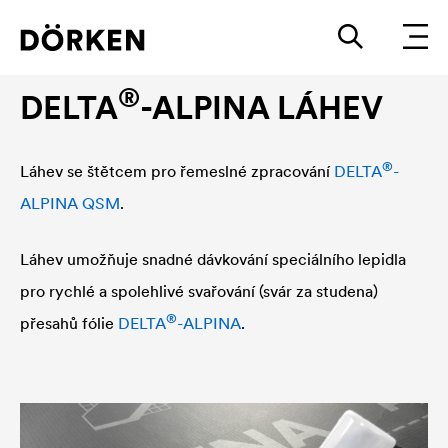
®
Příslušenství
DELTA
-ALPINA
®
DELTA
-ALPINA LÁHEV
®
Láhev se štětcem pro řemeslné zpracování
DELTA
-
ALPINA QSM
.
Láhev umožňuje snadné dávkování speciálního lepidla
pro rychlé a spolehlivé svařování (svár za studena)
®
přesahů fólie
DELTA
-ALPINA
.