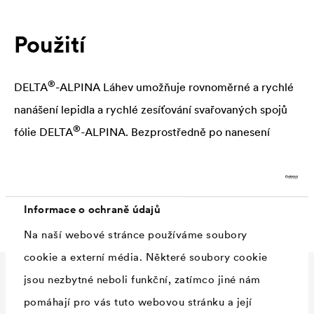
Použití
®
DELTA
-ALPINA Láhev umožňuje rovnoměrné a rychlé
nanášení lepidla a rychlé zesíťování svařovaných spojů
®
fólie
DELTA
-ALPINA. Bezprostředně po nanesení
lepidla spoj přitlačte válečkem!
®
Další informace najdete na
DELTA
-ALPINA
Verlegehinweisen
.
Informace o ochraně údajů
Na naší webové stránce používáme soubory
cookie a externí média. Některé soubory cookie
jsou nezbytné neboli funkční, zatímco jiné nám
Technické údaje
pomáhají pro vás tuto webovou stránku a její