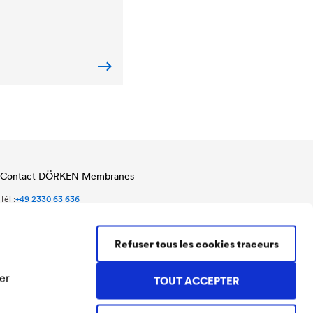
Contact DÖRKEN Membranes
Tél :
+49 2330 63 636
Fax :
+49 2330 63 357
membranes@doerken.de
Refuser tous les cookies traceurs
Wetterstraße 58
58313 Herdecke
Germany
er
TOUT ACCEPTER