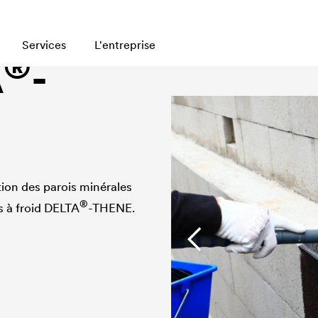
ge
Services
L'entreprise
®
A
-
tion des parois minérales
®
s à froid
DELTA
-THENE.