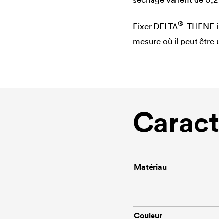
séchage varient de 0,2 
®
Fixer
DELTA
-THENE i
mesure où il peut être u
Caract
Matériau
Couleur