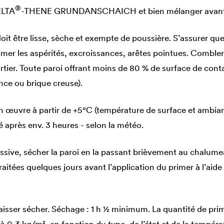
®
LTA
-THENE GRUNDANSCHAICH et bien mélanger avant u
oit être lisse, sèche et exempte de poussière. S’assurer que 
imer les aspérités, excroissances, arêtes pointues. Combler 
tier. Toute paroi offrant moins de 80 % de surface de conta
nce ou brique creuse).
n œuvre à partir de +5°C (température de surface et ambi
lé après env. 3 heures - selon la météo.
ssive, sécher la paroi en la passant brièvement au chalumea
aitées quelques jours avant l’application du primer à l’aide
laisser sécher. Séchage : 1 h ½ minimum. La quantité de pri