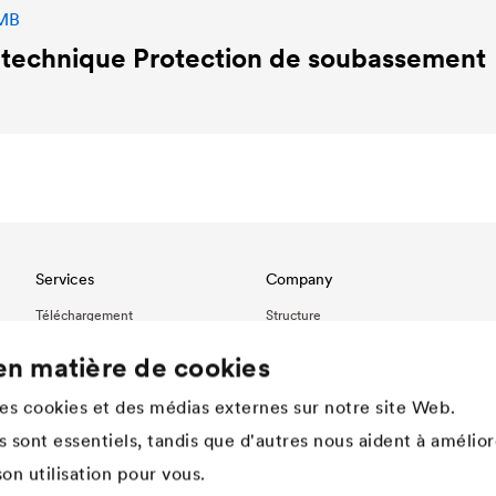
 MB
 technique Protection de soubassement
Services
Company
Téléchargement
Structure
Réferences
Innovation
en matière de cookies
International contact
Valeurs
Histoire
des cookies et des médias externes sur notre site Web.
Développement durable
 sont essentiels, tandis que d'autres nous aident à amélior
DÖRKEN en tant qu'employeur
on utilisation pour vous.