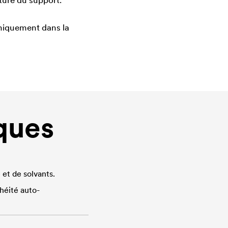
ature du support.
niquement dans la
ques
et de solvants.
éité auto-