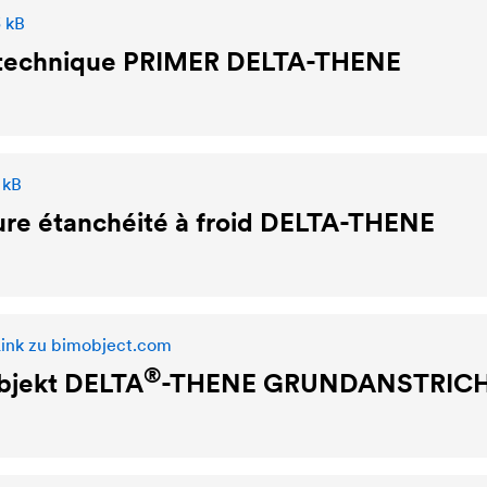
3 kB
 technique PRIMER
DELTA
-THENE
 kB
re étanchéité à froid
DELTA
-THENE
Link zu bimobject.com
®
bjekt
DELTA
-THENE GRUNDANSTRIC