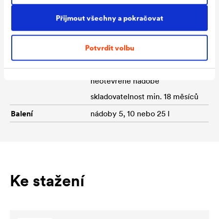
Doba schnutí
po ca. 3 hodinách je možno
lepit hydroizolaci v závislosti
Přijmout všechny a pokračovat
na venkovní teplotě a relativní
Potvrdit volbu
vlhkosti vzduchu
Skladování
v chladu a suchu; v originální
neotevřené nádobě
skladovatelnost min. 18 měsíců
Balení
nádoby 5, 10 nebo 25 l
Ke stažení