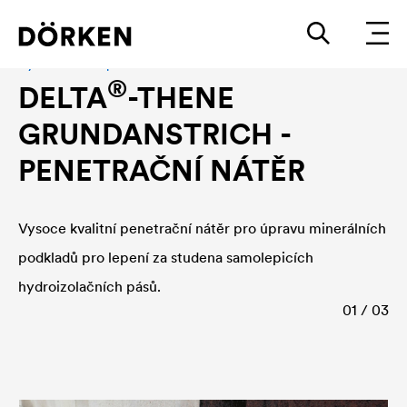
Hydroizolace - příslušenství
®
DELTA
-THENE
GRUNDANSTRICH -
PENETRAČNÍ NÁTĚR
Vysoce kvalitní penetrační nátěr pro úpravu minerálních
podkladů pro lepení za studena samolepicích
hydroizolačních pásů.
01 / 03