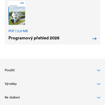
PDF | 2,8 MB
Programový přehled 2026
Použití
Výrobky
Ochrana šikmých střech
Ochrana a vzhled fasády
Ke stažení
Fólie pro šikmé střechy