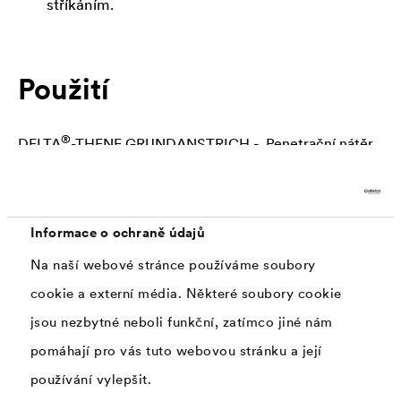
stříkáním.
Použití
®
DELTA
-THENE GRUNDANSTRICH - Penetrační nátěr
se používá pouze ve vnějším prostředí a před aplikací je
nutné důkladně promíchat. Ošetřovaný podklad musí
být nosný, zbavený olejů, mastnoty a volných
Informace o ochraně údajů
částic. Důkladně očistěte povrch smetákem . Teplota
Na naší webové stránce používáme soubory
zpracování od +5 °C (teplota povrchu a okolí). Zavadlý a
cookie a externí média. Některé soubory cookie
připravený na lepení hydroizolace je po cca 3 hodinách
jsou nezbytné neboli funkční, zatímco jiné nám
- v závislosti na počasí.
pomáhají pro vás tuto webovou stránku a její
®
DELTA
-THENE
se pokládá hned po zavadnutí
používání vylepšit.
penetračního nátěru. Penetruje se pouze taková plocha,