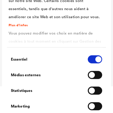
sur notre site Web. Certains cookies sont
Gris anthracite / RAL 7035 Gris
essentiels, tandis que d'autres nous aident à
clair / RAL 9005 Noir foncé /
améliorer ce site Web et son utilisation pour vous.
env. RAL 9006 Aluminium
Plus d'infos
blanc / env. RAL 9007
Vous pouvez modifier vos choix en matière de
Aluminium gris
cookies à tout moment en cliquant sur Gestion des
Conditionnements
1,0 L / 2,5 L
cookies. Vous trouverez de plus amples
Sélection
Ready
informations dans notre
politique de confidentialité
Essentiel
du
Conditionnements
1,0 L / 2,5 L
.
consentement
ici
MIX
Sélectionnez les cookies que vous souhaitez
Médias externes
autoriser.
Statistiques
Téléchargements
Marketing