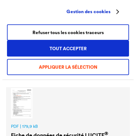
Gestion des cookies
Refuser tous les cookies traceurs
TOUT ACCEPTER
PDF | 213,7 kB
®
Fiche technique
LUCITE
125 SamtColor
APPLIQUER LA SÉLECTION
(FR)
PDF | 179,9 kB
®
Fiche de données de sécurité
LUCITE