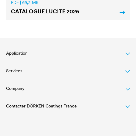
PDF | 69,2 MB
CATALOGUE
LUCITE
2026
Application
Services
Lasure pour bois
Agriculture
Company
Téléchargement
Automobile
Réferences
Contacter DÖRKEN Coatings France
Structure
L'industrie ferroviaire
Applicateur Industrial Coatings
Innovation
Tél :
+33 1 34 30 42 40