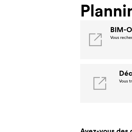
Planni
BIM-O
Vous recher
Déc
Vous t
Avez-vous des 