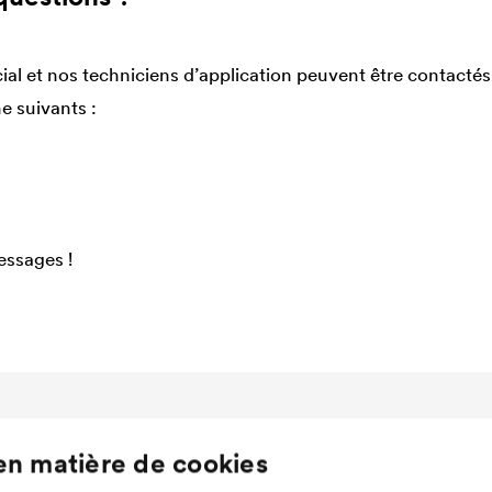
l et nos techniciens d’application peuvent être contactés 
 suivants :
ssages !
Carrière
News
en matière de cookies
DÖRKEN en tant qu'employeur
Contributions techniques
Top Stories