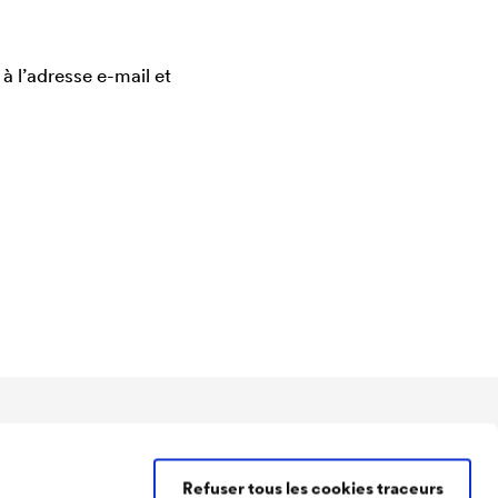
à l’adresse e-mail et
Contact
Tél :
+49 2330 630
Refuser tous les cookies traceurs
info@doerken.de