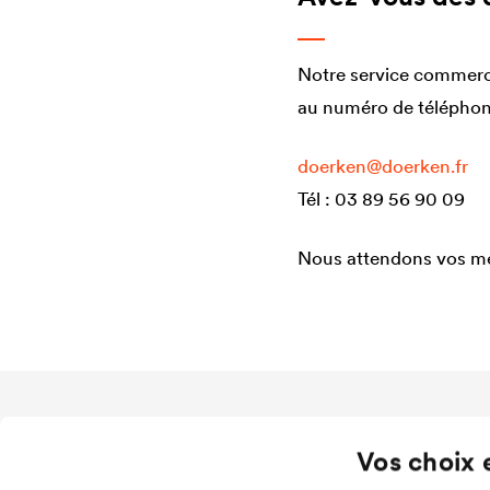
Notre service commercia
au numéro de téléphone
doerken@doerken.fr
Tél : 03 89 56 90 09
Nous attendons vos me
Application
Entreprise
Vos choix 
Protection des toitures en pente
Structure
Protection des façades ventilées
Valeurs