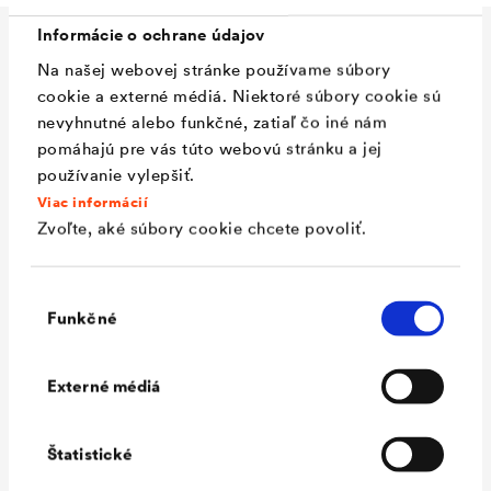
Informácie o ochrane údajov
Technické údaje
Na našej webovej stránke používame súbory
cookie a externé médiá. Niektoré súbory cookie sú
nevyhnutné alebo funkčné, zatiaľ čo iné nám
pomáhajú pre vás túto webovú stránku a jej
Materiál
Tekutý penetračný náter na
používanie vylepšiť.
báze bitúmenu, s obsahom
Viac informácií
rozpoušťadiel
Zvoľte, aké súbory cookie chcete povoliť.
Farba
čierna
Výber
Spotreba
0,2 - 0,4 l/m² podľa podkladu
Funkčné
súhlasu
Teplota
+ 5°C (podklad a okolie)
spracovania
Externé médiá
Doba schnutia
možné prelepiť po cca 3
hodiny v závislosti od vonkajšej
Štatistické
teploty a relatívnej vzdušnej