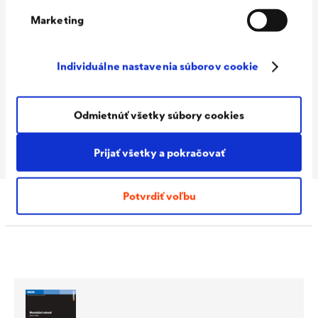
vlhkosti
Marketing
Skladovanie
Skladovať v suchu a v chlade. V
Individuálne nastavenia súborov cookie
neotvorenom originálnom
obale možno skladovať
minimálne 18 mesiacov.
Odmietnúť všetky súbory cookies
Objem balenia
5 l, 10 l, alebo 25 l v nádobe
Prijať všetky a pokračovať
Potvrdiť voľbu
Na stiahnutie