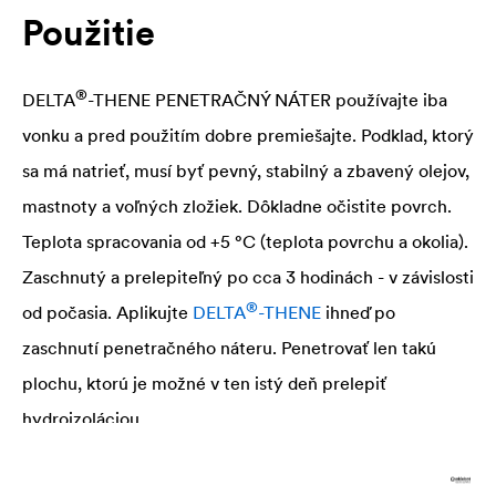
Použitie
®
DELTA
-THENE PENETRAČNÝ NÁTER používajte iba
vonku a pred použitím dobre premiešajte. Podklad, ktorý
sa má natrieť, musí byť pevný, stabilný a zbavený olejov,
mastnoty a voľných zložiek. Dôkladne očistite povrch.
Teplota spracovania od +5 °C (teplota povrchu a okolia).
Zaschnutý a prelepiteľný po cca 3 hodinách - v závislosti
®
od počasia. Aplikujte
DELTA
-THENE
ihneď po
zaschnutí penetračného náteru. Penetrovať len takú
plochu, ktorú je možné v ten istý deň prelepiť
hydroizoláciou.