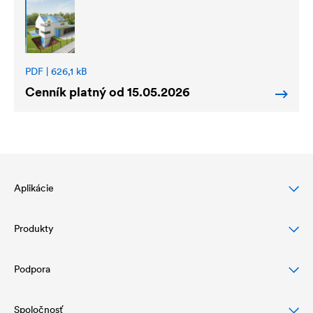
PDF | 626,1 kB
Cenník platný od 15.05.2026
Aplikácie
Produkty
Ochrana šikmej strechy
Ochrana a dizajn fasády
Podpora
Podstrešné fólie
Drenáž a ochrana plochej strechy
Vzduchotesné vrstvy a parozábrany
Spoločnosť
Na stiahnutie