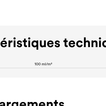
éristiques techni
100 ml/m²
hargements