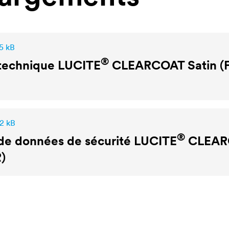
5 kB
®
 technique
LUCITE
CLEARCOAT Satin (
,2 kB
®
de données de sécurité
LUCITE
CLEARC
)