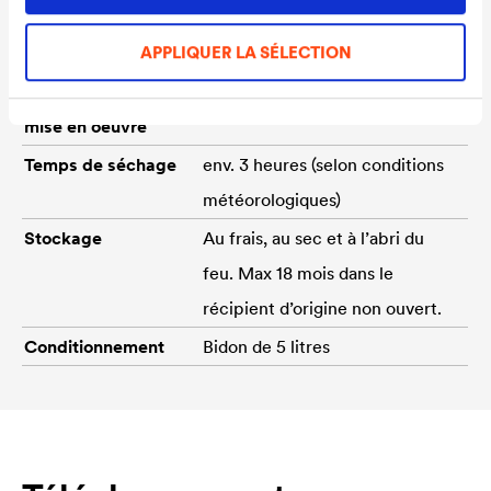
Couleur
Noir
APPLIQUER LA SÉLECTION
Consommation
env. 0,2 – 0,3 l/m²
Température de
+ 5°C (support et ambiante)
mise en oeuvre
Temps de séchage
env. 3 heures (selon conditions
météorologiques)
Stockage
Au frais, au sec et à l’abri du
feu. Max 18 mois dans le
récipient d’origine non ouvert.
Conditionnement
Bidon de 5 litres