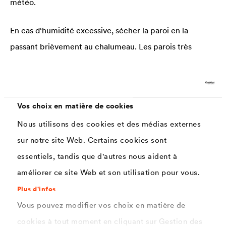
météo.
En cas d‘humidité excessive, sécher la paroi en la
passant brièvement au chalumeau. Les parois très
humides devront être traitées quelques jours avant
l’application du primer à l’aide d’un mortier
d’étanchéité.
Vos choix en matière de cookies
Appliquer le primer et laisser sécher. Séchage : 1 h ½
Nous utilisons des cookies et des médias externes
minimum. La quantité de primer et le temps de séchage
sur notre site Web. Certains cookies sont
varient de 0,2 à 0,3 kg/m², en fonction du type, de l’état
essentiels, tandis que d'autres nous aident à
et de la température du support.
améliorer ce site Web et son utilisation pour vous.
Plus d'infos
®
Fixer
DELTA
-THENE immédiatement après
Vous pouvez modifier vos choix en matière de
l'évaporation de l'apprêt Appliquer uniquement dans la
cookies à tout moment en cliquant sur Gestion des