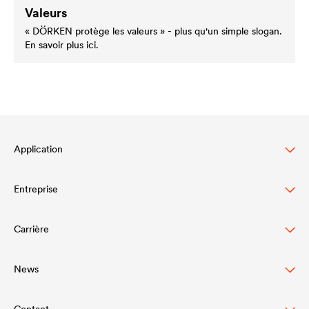
Valeurs
« DÖRKEN protège les valeurs » - plus qu'un simple slogan.
En savoir plus ici.
Application
Entreprise
Protection des toitures en pente
Protection des façades ventilées
Carrière
Structure
Drainage et protection des toitures-terrasses et
Valeurs
News
DÖRKEN en tant qu'employeur
toitures-jardins
Innovation
Contact