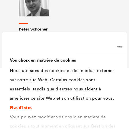
Peter Schörner
Responsable du
traitement de surface
chez Sigmund Scherdel
GmbH & Co.
Vos choix en matière de cookies
Nous utilisons des cookies et des médias externes
sur notre site Web. Certains cookies sont
Une équipe de 40 experts R&D en interne
essentiels, tandis que d'autres nous aident à
améliorer ce site Web et son utilisation pour vous.
Plus d'infos
Les innovations ne peuvent se créer ou se développer
Vous pouvez modifier vos choix en matière de
sans un environnement sécurisé. Nous mettons en place
cookies à tout moment en cliquant sur Gestion des
les conditions requises au sein de notre entreprise en