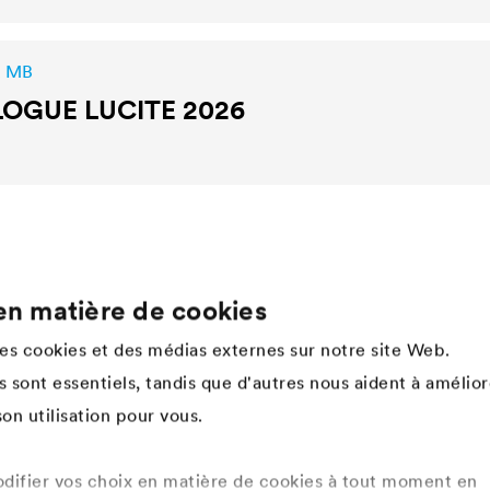
2 MB
LOGUE
LUCITE
2026
en matière de cookies
Company
des cookies et des médias externes sur notre site Web.
Structure
 sont essentiels, tandis que d'autres nous aident à amélior
Innovation
on utilisation pour vous.
Valeurs
Histoire
Développement durable
ifier vos choix en matière de cookies à tout moment en