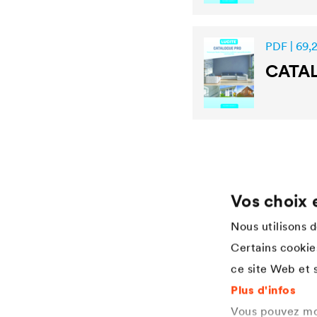
PDF | 69,
CATA
Vos choix 
Application
Services
Nous utilisons 
Lasure pour bois
Téléchargement
Certains cookies
Agriculture
Réferences
ce site Web et s
Automobile
Applicateur Industrial Coatings
L'industrie ferroviaire
Specification Industrial Coatings
Plus d'infos
Construction
Vous pouvez mod