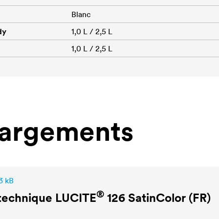
Blanc
dy
1,0 L / 2,5 L
1,0 L / 2,5 L
hargements
3 kB
®
 technique
LUCITE
126 SatinColor (FR)