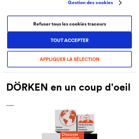
finances, contrôle de gestion, des relations avec les
Gestion des cookies
investisseurs, IT/O (Informatique et Organisation),
gestion des bâtiments, HSE (Hygiène / Sécurité /
Refuser tous les cookies traceurs
Environnement).
TOUT ACCEPTER
APPLIQUER LA SÉLECTION
Chiffres et données
DÖRKEN en un coup d'oeil