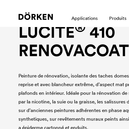
Peinture pour murs intérieurs
Applications
Produits
®
LUCITE
410
RENOVACOA
Peinture de rénovation, isolante des taches domes
reprise et avec blancheur extrême, d’aspect mat p
plafonds en intérieur. Idéale pour la rénovation de
par la nicotine, la suie ou la graisse, les salissur
sur d’anciennes peintures adhérentes en phase aq
synthetiques, sur revêtements muraux peints ainsi
a épiderme cartonné et enduits.