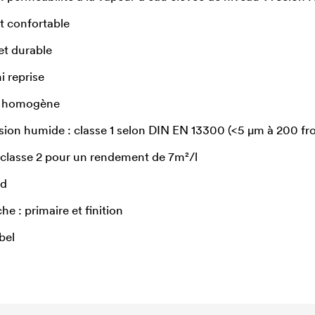
et confortable
et durable
i reprise
ce homogène
asion humide : classe 1 selon DIN EN 13300 (<5 µm à 200 fr
 classe 2 pour un rendement de 7m²/l
nd
e : primaire et finition
bel