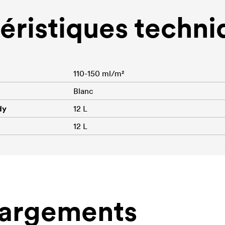
éristiques techni
110-150 ml/m²
Blanc
dy
12 L
12 L
hargements