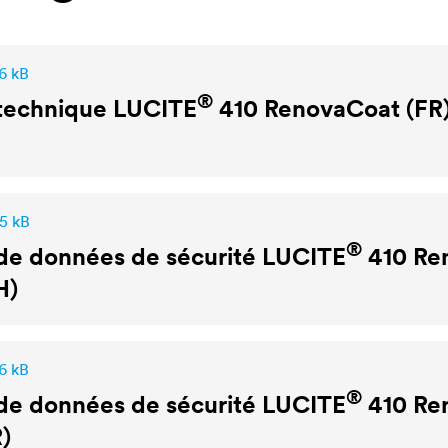
6 kB
®
 technique
LUCITE
410 RenovaCoat (FR
,5 kB
®
de données de sécurité
LUCITE
410 Re
H)
6 kB
®
de données de sécurité
LUCITE
410 Re
)