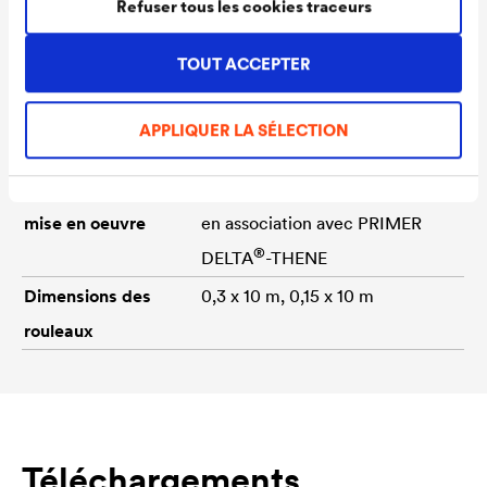
et adhésive en caoutchouc
Refuser tous les cookies traceurs
bitumineux
TOUT ACCEPTER
Épaisseur
env. 1,5 mm
Température de
-30 °C à +80 °C
APPLIQUER LA SÉLECTION
fonctionnement
Température de
+5 °C à +30 °C. Jusqu'à -5 °C
mise en oeuvre
en association avec PRIMER
®
DELTA
-THENE
Dimensions des
0,3 x 10 m, 0,15 x 10 m
rouleaux
Téléchargements