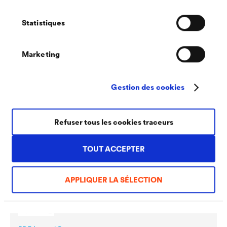
Téléchargements
autoriser.
Statistiques
Marketing
Gestion des cookies
PDF | 130,1 kB
®
Fiche technique
LUCITE
022
Refuser tous les cookies traceurs
Multiprimer (FR)
TOUT ACCEPTER
APPLIQUER LA SÉLECTION