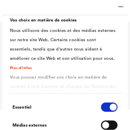
En phase aqueuse
Vos choix en matière de cookies
Nous utilisons des cookies et des médias externes
Caractéristiques
sur notre site Web. Certains cookies sont
techniques
essentiels, tandis que d'autres nous aident à
améliorer ce site Web et son utilisation pour vous.
Plus d'infos
Rendement
110 - 130 ml/m²
Vous pouvez modifier vos choix en matière de
Conditionnements
2,5 L / 12 L
cookies à tout moment en cliquant sur Gestion des
Ready
cookies. Vous trouverez de plus amples
Sélection
informations dans notre
politique de confidentialité
Essentiel
du
.
consentement
ici
Sélectionnez les cookies que vous souhaitez
Médias externes