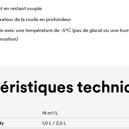
ut en restant souple
ixateur de la rouile en profondeur
e avec une température de -5°C (pas de glace) ou une humidi
nsation)
éristiques techni
14 m²/L
dy
1,0 L / 2,5 L