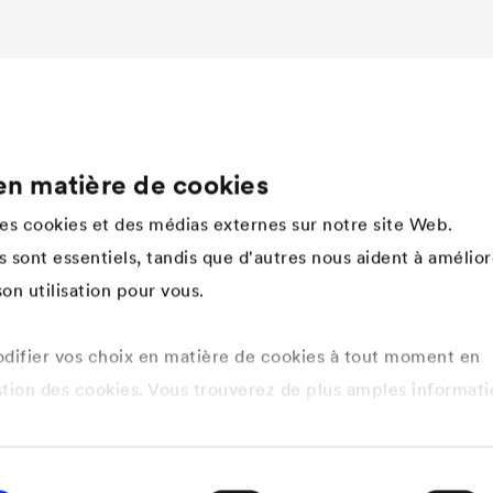
en matière de cookies
Company
des cookies et des médias externes sur notre site Web.
Structure
 sont essentiels, tandis que d'autres nous aident à amélior
Innovation
on utilisation pour vous.
Valeurs
Histoire
Développement durable
ifier vos choix en matière de cookies à tout moment en
DÖRKEN en tant qu'employeur
stion des cookies. Vous trouverez de plus amples informati
tique de confidentialité ici
.
s cookies que vous souhaitez autoriser.