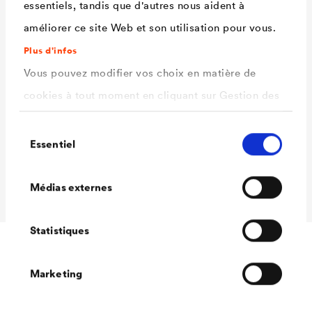
Caractéristiques
essentiels, tandis que d'autres nous aident à
techniques
améliorer ce site Web et son utilisation pour vous.
Plus d'infos
Vous pouvez modifier vos choix en matière de
Rendement
130 - 150 ml/m²
cookies à tout moment en cliquant sur Gestion des
Conditionnements
1,0 L / 2,5 L / 5 L / 12 L
cookies. Vous trouverez de plus amples
Sélection
Ready
informations dans notre
politique de confidentialité
Essentiel
du
Conditionnements
1,0 L / 2,5 L / 5 L / 12 L
.
consentement
ici
MIX
Sélectionnez les cookies que vous souhaitez
Médias externes
autoriser.
Statistiques
Téléchargements
Marketing