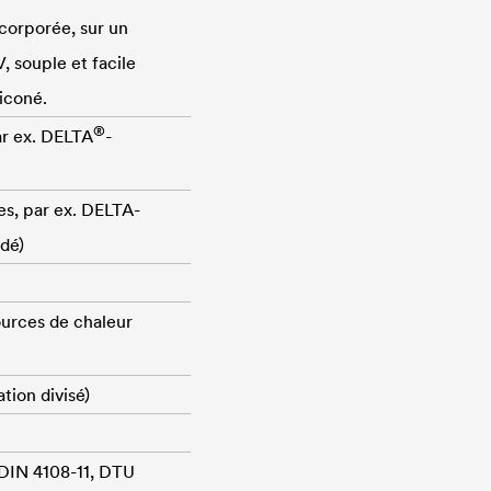
ncorporée, sur un
, souple et facile
iconé.
®
ar ex.
DELTA
-
es, par ex.
DELTA
-
dé)
sources de chaleur
ion divisé)
 DIN 4108-11, DTU