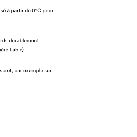
ssé à partir de 0°C pour
cords durablement
re fiable).
scret, par exemple sur