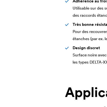
Adhérence au fro
Utilisable sur des 
des raccords étan
Très bonne résista
Pour des recouvrem
étanches (par ex. l
Design discret
Surface noire avec
les types
DELTA
-X
Applic