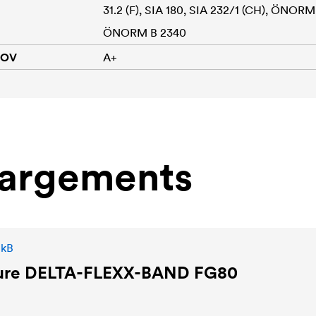
31.2 (F), SIA 180, SIA 232/1 (CH), ÖNORM 
ÖNORM B 2340
COV
A+
hargements
 kB
ure
DELTA
-FLEXX-BAND FG80