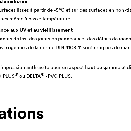
id améliorée
surfaces lisses à partir de -5°C et sur des surfaces en non-ti
ches même à basse température.
nce aux UV et au vieillissement
ents de lés, des joints de panneaux et des détails de rac
es exigences de la norme DIN 4108-11 sont remplies de maniè
 impression anthracite pour un aspect haut de gamme et di
®
®
X PLUS
ou
DELTA
-PVG PLUS.
ations