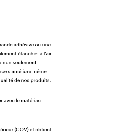
e bande adhésive ou une
lement étanches à l'air
a non seulement
ence s'améliore même
ualité de nos produits.
er avec le matériau
térieur (COV) et obtient