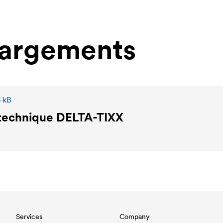
hargements
6 kB
 technique
DELTA
-TIXX
Services
Company