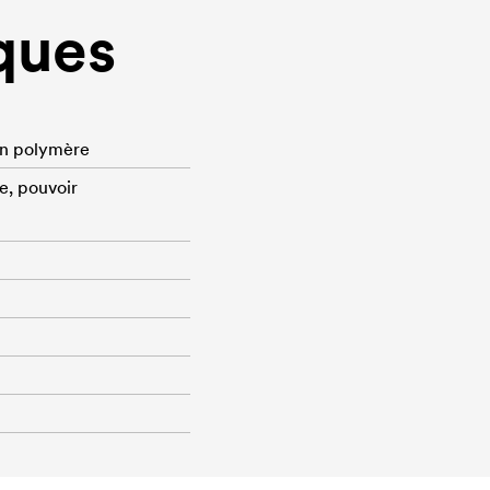
ques
on polymère
e, pouvoir