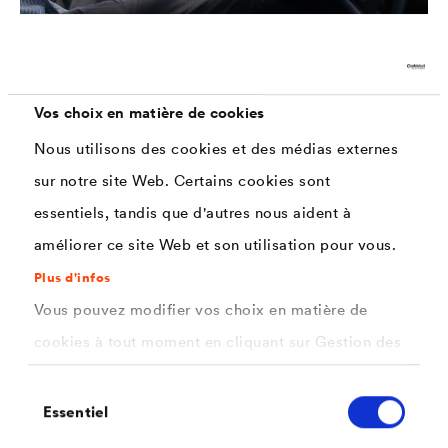
Intérieur
Les composants à l'intérieur des véhicules ne sont pas
exposés à des contraintes corrosives dans une telle
Vos choix en matière de cookies
mesure. Il est important dans ce domaine de garantir la
fonctionnalité des pièces utilisées quotidiennement.
Nous utilisons des cookies et des médias externes
sur notre site Web. Certains cookies sont
essentiels, tandis que d'autres nous aident à
améliorer ce site Web et son utilisation pour vous.
Plus d'infos
Vous pouvez modifier vos choix en matière de
cookies à tout moment en cliquant sur Gestion des
cookies. Vous trouverez de plus amples
Sélection
informations dans notre
politique de confidentialité
Essentiel
du
.
consentement
ici