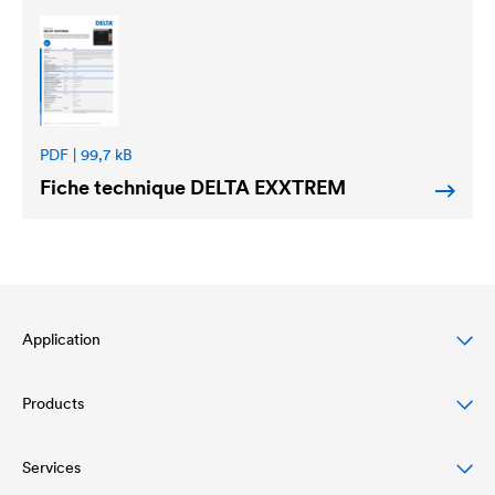
PDF | 99,7 kB
Fiche technique
DELTA
EXXTREM
Application
Products
Protection des toitures en pente
Protection des façades ventilées
Services
Écrans de sous-toiture