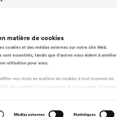
en matière de cookies
Company
des cookies et des médias externes sur notre site Web.
Structure
 sont essentiels, tandis que d'autres nous aident à amélior
Innovation
on utilisation pour vous.
Valeurs
Histoire
Développement durable
ifier vos choix en matière de cookies à tout moment en
DÖRKEN en tant qu'employeur
stion des cookies. Vous trouverez de plus amples informati
tique de confidentialité ici
.
s cookies que vous souhaitez autoriser.
Médias externes
Statistiques