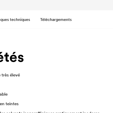
iques techniques
Téléchargements
étés
 très élevé
vable
en teintes