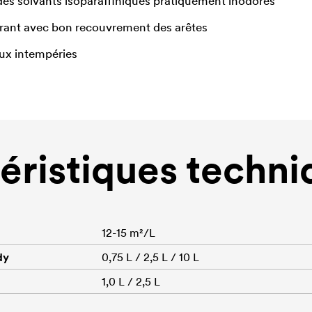
es solvants isoparaffiniques pratiquement inodores
rant avec bon recouvrement des arêtes
ux intempéries
éristiques techni
12-15 m²/L
dy
0,75 L / 2,5 L / 10 L
1,0 L / 2,5 L