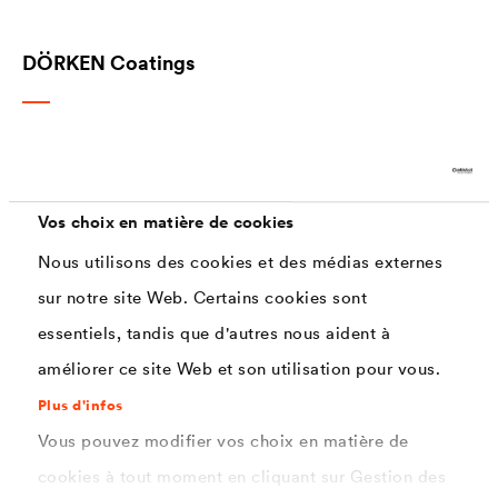
DÖRKEN Coatings
Service commercial
service.clients@doerken.com
Tél : 01 34 30 42 42
Vos choix en matière de cookies
Nous utilisons des cookies et des médias externes
DÖRKEN Industrial Coatings
sur notre site Web. Certains cookies sont
coatings@doerken.de
essentiels, tandis que d'autres nous aident à
Tél : +49 2330 63 243
améliorer ce site Web et son utilisation pour vous.
Sylvie Becht
sbecht@doerken.fr
, +33 6 09 52 61 91
Plus d'infos
Ludovic Dochez
ldochez@doerken.fr
, +33 6 19 25 93 42
Vous pouvez modifier vos choix en matière de
cookies à tout moment en cliquant sur Gestion des