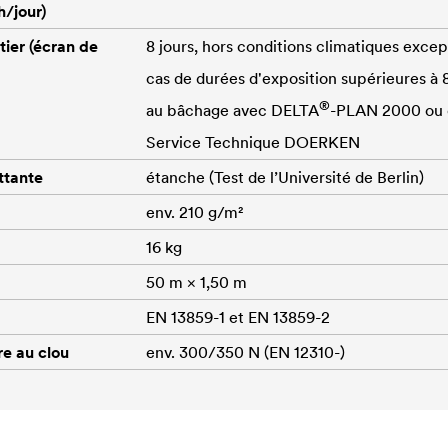
h/jour)
ier (écran de
8 jours, hors conditions climatiques excep
cas de durées d'exposition supérieures à 
®
au bâchage avec
DELTA
-PLAN 2000 ou 
Service Technique DOERKEN
ttante
étanche (Test de l’Université de Berlin)
env. 210 g/m²
16 kg
50 m × 1,50 m
EN 13859-1 et EN 13859-2
re au clou
env. 300/350 N (EN 12310-)