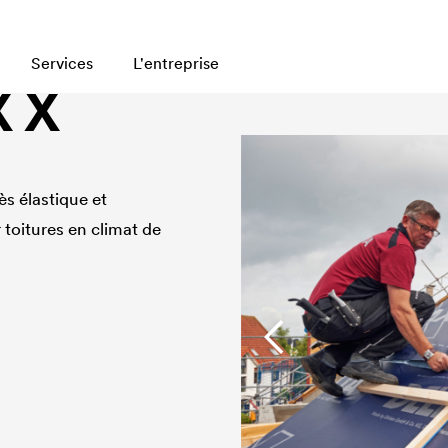
lastique et extrêmement robuste, perméable à la vapeur. Pou
Services
L'entreprise
 X
s élastique et
toitures en climat de