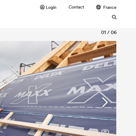
Contact
Login
France
r toitures en climat de montagne > 900 m.
01 / 06