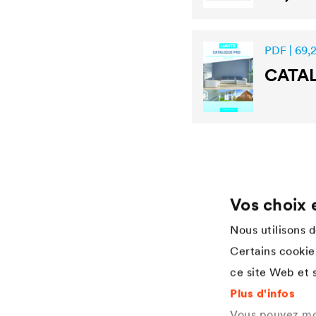
PDF | 69,
CATA
Vos choix 
Application
Services
Nous utilisons 
Lasure pour bois
Téléchargement
Certains cookies
Agriculture
Réferences
ce site Web et s
Automobile
Applicateur Industrial Coatings
L'industrie ferroviaire
Specification Industrial Coatings
Plus d'infos
Construction
Vous pouvez mod