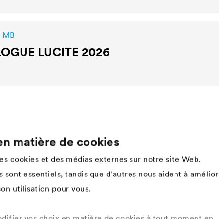
2 MB
LOGUE
LUCITE
2026
en matière de cookies
Company
des cookies et des médias externes sur notre site Web.
Structure
 sont essentiels, tandis que d'autres nous aident à amélior
Innovation
on utilisation pour vous.
Valeurs
Histoire
Développement durable
ifier vos choix en matière de cookies à tout moment en