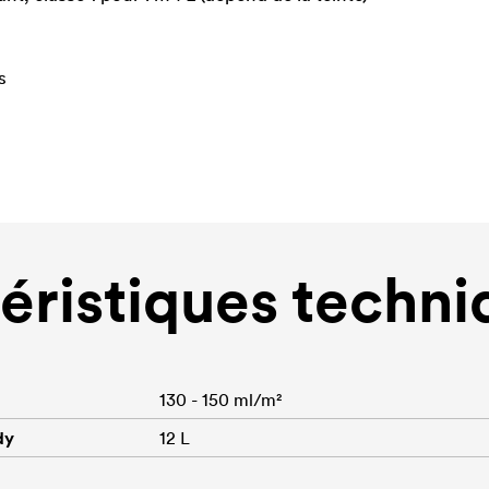
s
éristiques techni
130 - 150 ml/m²
dy
12 L