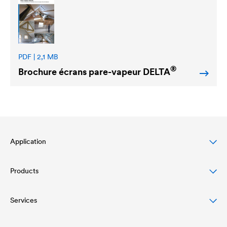
PDF | 2,1 MB
®
Brochure écrans pare-vapeur
DELTA
Application
Products
Protection des toitures en pente
Protection des façades ventilées
Services
Écrans de sous-toiture
Drainage et protection des toitures-terrasses et