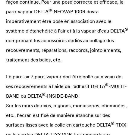
façon continue. Pour une pose correcte et efficace, le
®
pare-vapeur
DELTA
-NEOVAP 100R devra
impérativement être posé en association avec le
®
système d'étanchéité à l'air et à la vapeur d'eau
DELTA
comprenant les accessoires dédiés au collage des
recouvrements, réparations, raccords, jointoiements,
traitement des baies, etc.
Le pare-air / pare-vapeur doit être collé au niveau de
®
ses recouvrements à l'aide de l'adhésif
DELTA
-MULTI-
®
BAND ou
DELTA
-INSIDE-BAND.
Sur les murs de rives, pignons, menuiseries, cheminées,
etc., l'écran est fixé de manière étanche sur des
®
surfaces lisses avec la colle en cartouche
DELTA
-TIXX
ou le cordon
DELTA
-TIXX VDR. Les raccords aux