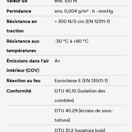
Valeur Sd
env. 100 m
Perméance
env. 0,004 g/m² · h · mmHg
Résistance en
> 300 N/5 cm (EN 12311-1)
traction
Résistance aux
-30 °C à +80 °C
températures
Émissions dans l'air
A+
intérieur (COV)
Réaction au feu
Euroclasse E (EN 13501-1)
Conformité
DTU 45.10 (isolation des
combles)
DTU 40.29 (écrans de sous-
toiture)
DTU 31.2 (ossature bois)