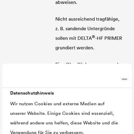
abweisen.
Nicht ausreichend tragfähige,
z. B. sandende Untergründe
®
sollen mit
DELTA
-HF PRIMER
grundiert werden.
Eine Oberflächenspannung des
Untergrundes von >36 mN/m
sollte vorliegen.
Datenschutzhinweis
Verfügbare
5 m x 0.06 m
Abmessungen
25 m x 0.1 m
Wir nutzen Cookies und externe Medien auf
25 m x 0.15 m
unserer Website. Einige Cookies sind essenziell,
25 m x 0.06 m
während andere uns helfen, diese Website und die
Verwendung für Sie zu verbessern.
Hinweis Lagerung
+5 °C bis +30 °C (temperierte